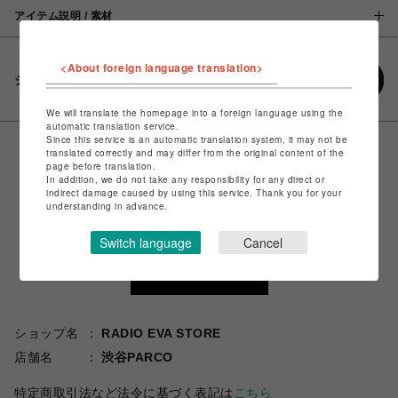
アイテム説明 / 素材
<About foreign language translation>
シェアする
We will translate the homepage into a foreign language using the
automatic translation service.
Since this service is an automatic translation system, it may not be
translated correctly and may differ from the original content of the
page before translation.
In addition, we do not take any responsibility for any direct or
indirect damage caused by using this service. Thank you for your
understanding in advance.
Switch language
Cancel
ショップ名
RADIO EVA STORE
店舗名
渋谷PARCO
特定商取引法など法令に基づく表記は
こちら