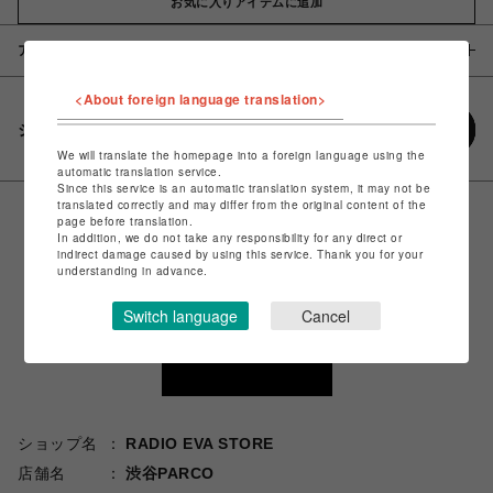
お気に入りアイテムに追加
アイテム説明 / 素材
<About foreign language translation>
シェアする
We will translate the homepage into a foreign language using the
automatic translation service.
Since this service is an automatic translation system, it may not be
translated correctly and may differ from the original content of the
page before translation.
In addition, we do not take any responsibility for any direct or
indirect damage caused by using this service. Thank you for your
understanding in advance.
Switch language
Cancel
ショップ名
RADIO EVA STORE
店舗名
渋谷PARCO