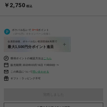
￥2,750
税込
ポケパル払いで
0
〜
0
ポイント
（1P=1円）※キャンペーン分除く
会員登録後、ポケパル払い初回登録&利用で
最大1,500円分ポイント進呈
獲得ポイントの確認方法は
こちら
販売期間 2023年03月16日 11時00分 〜
この商品について
問い合わせる
ギフト：ラッピング不可
完売しました