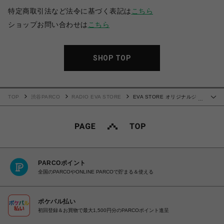
特定商取引法など法令に基づく表記は
こちら
ショップお問い合わせは
こちら
SHOP TOP
TOP
渋谷PARCO
RADIO EVA STORE
EVA STORE オリジナルジグ
…
ソーパズル RADIO EVA Illustration (アスカとシンジ ～赤い海辺～)
PARCOポイント
全国のPARCOやONLINE PARCOで貯まる＆使える
ポケパル払い
初回登録＆お買物で最大1,500円分のPARCOポイント進呈