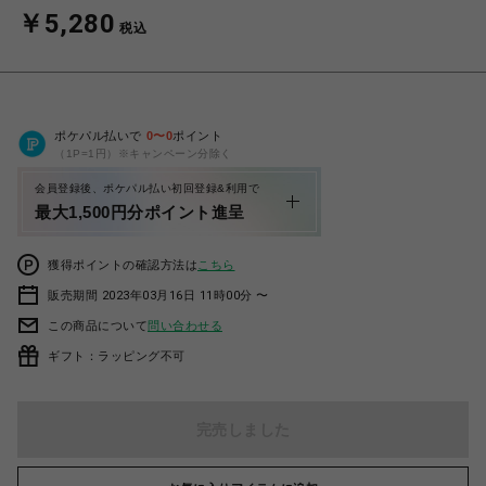
￥5,280
税込
ポケパル払いで
0
〜
0
ポイント
（1P=1円）※キャンペーン分除く
会員登録後、ポケパル払い初回登録&利用で
最大1,500円分ポイント進呈
獲得ポイントの確認方法は
こちら
販売期間 2023年03月16日 11時00分 〜
この商品について
問い合わせる
ギフト：ラッピング不可
完売しました