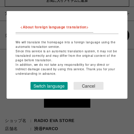
お気に入りアイテムに追加
アイテム説明 / 素材
<About foreign language translation>
シェアする
We will translate the homepage into a foreign language using the
automatic translation service.
Since this service is an automatic translation system, it may not be
translated correctly and may differ from the original content of the
page before translation.
In addition, we do not take any responsibility for any direct or
indirect damage caused by using this service. Thank you for your
understanding in advance.
Switch language
Cancel
ショップ名
RADIO EVA STORE
店舗名
渋谷PARCO