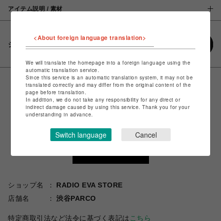
アイテム説明 / 素材
<About foreign language translation>
シェアする
We will translate the homepage into a foreign language using the
automatic translation service.
Since this service is an automatic translation system, it may not be
translated correctly and may differ from the original content of the
page before translation.
In addition, we do not take any responsibility for any direct or
indirect damage caused by using this service. Thank you for your
understanding in advance.
Switch language
Cancel
ショップ名
RADIO EVA STORE
店舗名
渋谷PARCO
特定商取引法など法令に基づく表記は
こちら