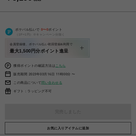
ポケパル払いで
0
〜
0
ポイント
（1P=1円）※キャンペーン分除く
会員登録後、ポケパル払い初回登録&利用で
最大1,500円分ポイント進呈
獲得ポイントの確認方法は
こちら
販売期間 2023年03月16日 11時00分 〜
この商品について
問い合わせる
ギフト：ラッピング不可
完売しました
お気に入りアイテムに追加