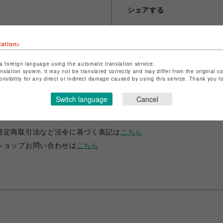
シェアする
lation>
a foreign language using the automatic translation service.
anslation system, it may not be translated correctly and may differ from the original c
onsibility for any direct or indirect damage caused by using this service. Thank you 
Switch language
Cancel
ショップ名
RADIO EVA STORE
店舗名
渋谷PARCO
特定商取引法など法令に基づく表記は
こちら
ショップお問い合わせは
こちら