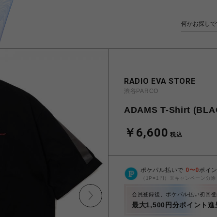
RADIO EVA STORE
渋谷PARCO
ADAMS T-Shirt (BLA
￥6,600
税込
ポケパル払いで
0
〜
0
ポイ
（1P=1円）※キャンペーン分除
会員登録後、ポケパル払い初回登
最大1,500円分ポイント進