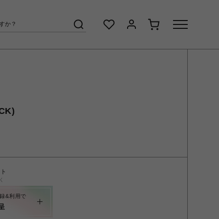
CK)
ント
く
録&利用で
呈