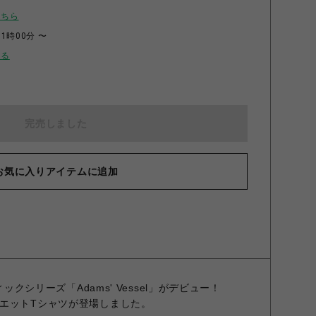
こちら
11時00分 〜
せる
完売しました
お気に入りアイテムに追加
ィックシリーズ「Adams' Vessel」がデビュー！
エットTシャツが登場しました。