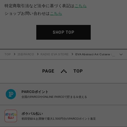
特定商取引法など法令に基づく表記は
こちら
ショップお問い合わせは
こちら
SHOP TOP
TOP
渋谷PARCO
RADIO EVA STORE
EVA Abstract Art Cutsew (2
…
号機)
PARCOポイント
全国のPARCOやONLINE PARCOで貯まる＆使える
ポケパル払い
初回登録＆お買物で最大1,500円分のPARCOポイント進呈