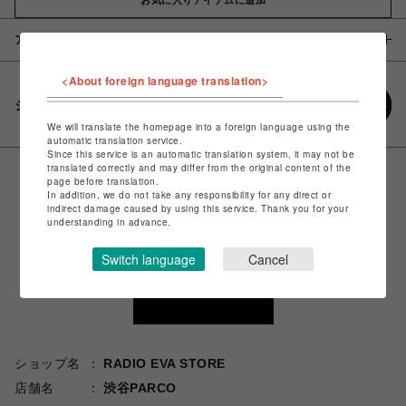
アイテム説明 / 素材
<About foreign language translation>
シェアする
We will translate the homepage into a foreign language using the
automatic translation service.
Since this service is an automatic translation system, it may not be
translated correctly and may differ from the original content of the
page before translation.
In addition, we do not take any responsibility for any direct or
indirect damage caused by using this service. Thank you for your
understanding in advance.
Switch language
Cancel
ショップ名
RADIO EVA STORE
店舗名
渋谷PARCO