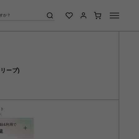
(オリーブ)
ント
く
録&利用で
呈