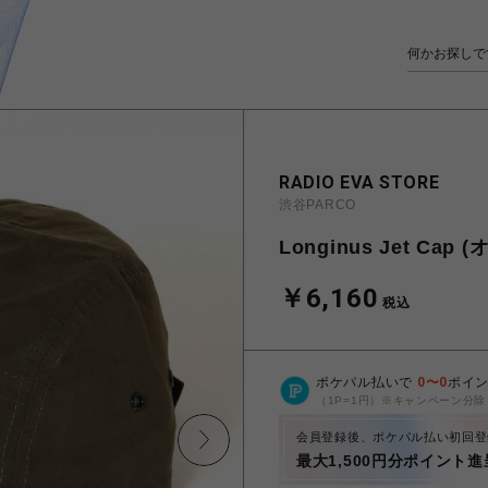
RADIO EVA STORE
渋谷PARCO
Longinus Jet Cap 
￥6,160
税込
ポケパル払いで
0
〜
0
ポイ
（1P=1円）※キャンペーン分除
会員登録後、ポケパル払い初回登
最大1,500円分ポイント進