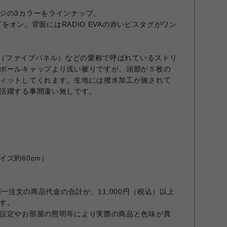
ジの3カラーをラインナップ。
ロゴをオン。背面にはRADIO EVAの赤いピスタグがワン
EL（ファイブパネル）などの愛称で呼ばれているストリ
ボールキャップより浅い被りですが、頭部が５枚の
ィットしてくれます。生地には撥水加工が施されて
活躍する事間違い無しです。
ズ約60cm）
での同一注文の商品代金の合計が、11,000円（税込）以上
す。
設定やお部屋の照明等により実際の商品と色味が異