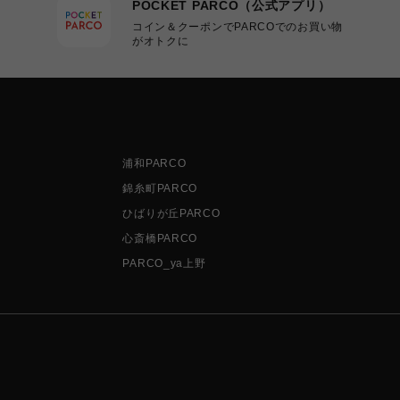
POCKET PARCO（公式アプリ）
コイン＆クーポンでPARCOでのお買い物
がオトクに
浦和PARCO
錦糸町PARCO
ひばりが丘PARCO
心斎橋PARCO
PARCO_ya上野