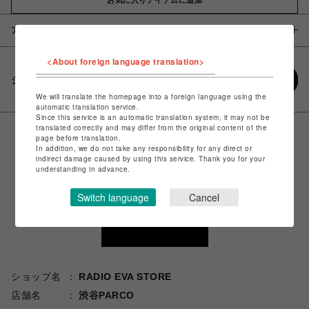
アイテム説明 / 素材
<About foreign language translation>
シェアする
We will translate the homepage into a foreign language using the
automatic translation service.
Since this service is an automatic translation system, it may not be
translated correctly and may differ from the original content of the
page before translation.
In addition, we do not take any responsibility for any direct or
indirect damage caused by using this service. Thank you for your
understanding in advance.
Switch language
Cancel
ショップ名
RADIO EVA STORE
店舗名
渋谷PARCO