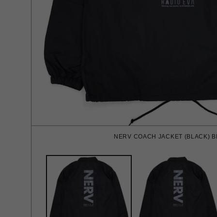
NERV COACH JACKET (BLACK) B