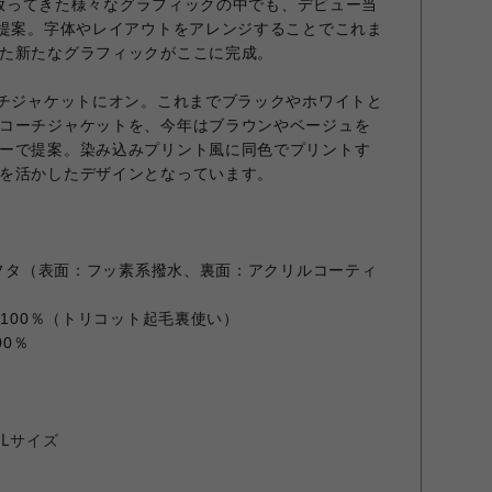
世に放ってきた様々なグラフィックの中でも、デビュー当
再提案。字体やレイアウトをアレンジすることでこれま
た新たなグラフィックがここに完成。
ーチジャケットにオン。これまでブラックやホワイトと
コーチジャケットを、今年はブラウンやベージュを
ーで提案。染み込みプリント風に同色でプリントす
を活かしたデザインとなっています。
 タフタ（表面：フッ素系撥水、裏面：アクリルコーティ
 100％（トリコット起毛裏使い）
00％
／Lサイズ