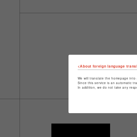
<About foreign language trans
We will translate the homepage into 
Since this service is an automatic tr
In addition, we do not take any resp