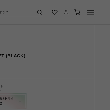
T (BLACK)
ント
く
録&利用で
呈