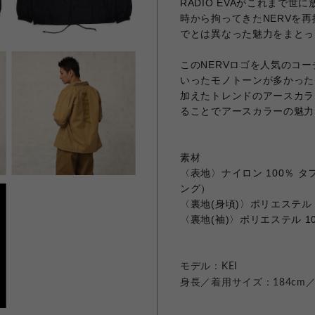
RADIO EVAがこれまで
時から拘ってきたNERVを
でとは異なった魅力をまとっ
このNERVロゴを人気のコ
いったモノトーンが多かった
加えたトレンドのアースカラ
ることでアースカラーの魅力
素材
〈表地〉ナイロン 100％
ング）
〈裏地(身頃)〉ポリエステル
〈裏地(袖)〉ポリエステル 1
モデル：KEI
身長／着用サイズ：184cm