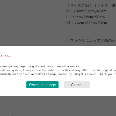
【サイズ詳細】（サイズ：身
：70
M
cm/56cm/47cm
：
73
L
cm/59cm/50cm
：
76
XL
cm/62cm/53cm
※ブラウザによって実際の商
lation>
a foreign language using the automatic translation service.
anslation system, it may not be translated correctly and may differ from the original c
シェアする
onsibility for any direct or indirect damage caused by using this service. Thank you 
Switch language
Cancel