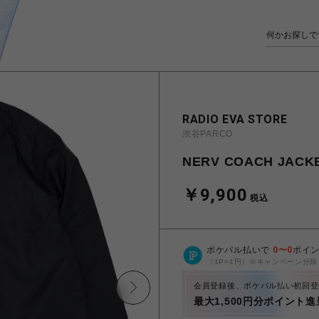
RADIO EVA STORE
渋谷PARCO
NERV COACH JACKE
￥9,900
税込
ポケパル払いで
0
〜
0
ポイ
（1P=1円）※キャンペーン分除
会員登録後、ポケパル払い初回登
最大1,500円分ポイント進