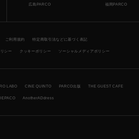
広島PARCO
福岡PARCO
ご利用規約
特定商取引法などに基づく表記
ポリシー
クッキーポリシー
ソーシャルメディアポリシー
RO LABO
CINE QUINTO
PARCO出版
THE GUEST CAFE
DEPACO
AnotherADdress