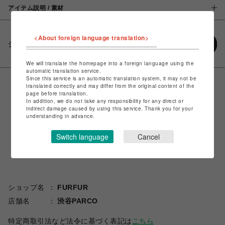
アイテム説明 / 素材
<About foreign language translation>
シェアする
We will translate the homepage into a foreign language using the
automatic translation service.
Since this service is an automatic translation system, it may not be
translated correctly and may differ from the original content of the
page before translation.
In addition, we do not take any responsibility for any direct or
indirect damage caused by using this service. Thank you for your
understanding in advance.
Switch language
Cancel
ショップ名
FURFUR
店舗名
渋谷PARCO
特定商取引法など法令に基づく表記は
こちら