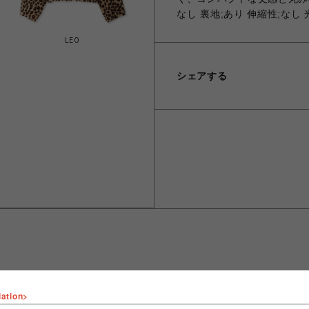
なし 裏地;あり 伸縮性;なし
LEO
シェアする
lation>
ショップ名
FURFUR