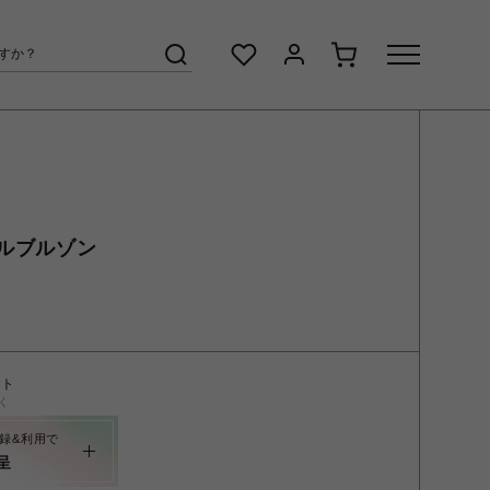
ルブルゾン
ント
く
録&利用で
呈