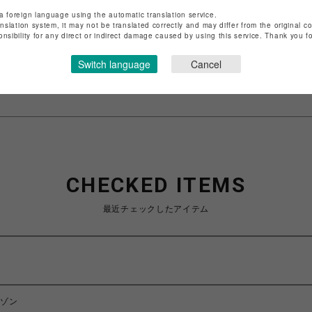
店舗名
渋谷PARCO
a foreign language using the automatic translation service.
anslation system, it may not be translated correctly and may differ from the original c
特定商取引法など法令に基づく表記は
こちら
onsibility for any direct or indirect damage caused by using this service. Thank you 
ショップお問い合わせは
こちら
Switch language
Cancel
CHECKED ITEMS
最近チェックしたアイテム
ルゾン