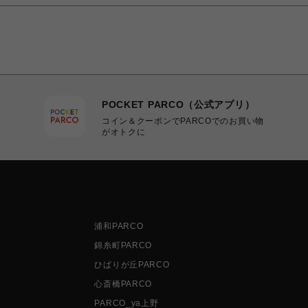
POCKET PARCO（公式アプリ）
コイン＆クーポンでPARCOでのお買い物
がオトクに
浦和PARCO
錦糸町PARCO
ひばりが丘PARCO
心斎橋PARCO
PARCO_ya上野