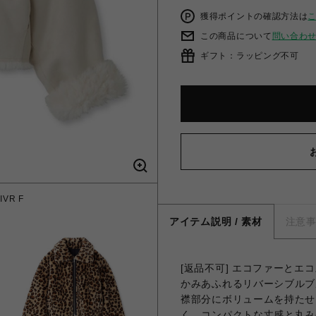
獲得ポイントの確認方法は
この商品について
問い合わ
ギフト：ラッピング不可
VR F
エコフ
アイテム説明 / 素材
注意
[返品不可] エコファーと
かみあふれるリバーシブルブ
襟部分にボリュームを持たせ
く、コンパクトな丈感と丸み