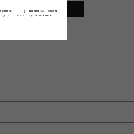
SHOP TOP
ontent of the page before translation.
for your understanding in advance.