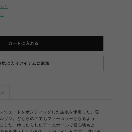
こちら
せる
カートに入れる
お気に入りアイテムに追加
ァーリバーシブルブルゾン MNT F
事項
エコスウェードをボンディングした生地を使用した、暖
ルゾン。どちらの面でもファーカラーとなるよう、
ました。ゆったりしたアームホールで着心地もよ
のある愛らしいシルエットがポイントです。 透け感;