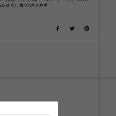
 光沢感;なし 生地の厚さ;厚手