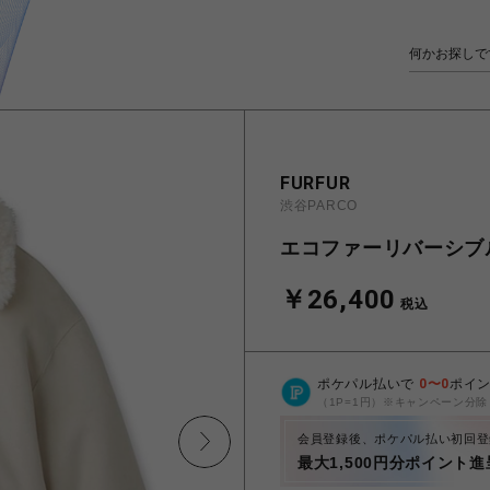
FURFUR
渋谷PARCO
エコファーリバーシブ
￥26,400
税込
ポケパル払いで
0
〜
0
ポイ
（1P=1円）※キャンペーン分除
会員登録後、ポケパル払い初回登
最大1,500円分ポイント進