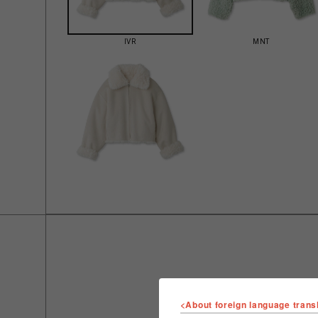
IVR
MNT
<About foreign language trans