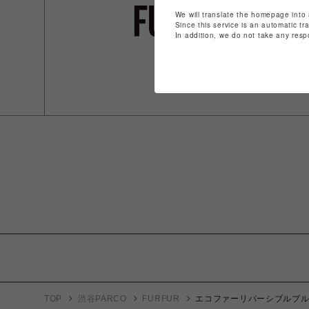
We will translate the homepage into 
Since this service is an automatic tr
In addition, we do not take any resp
TOP
渋谷PARCO
FURFUR
エコファーリバーシブルブ