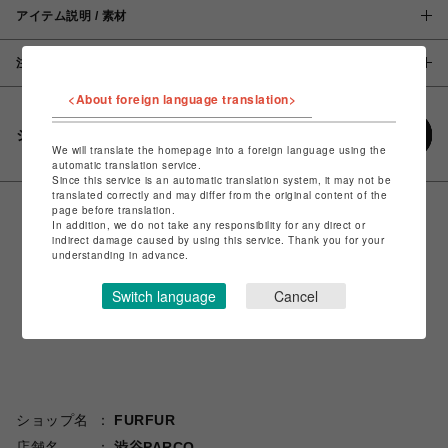
アイテム説明 / 素材
注意事項
<About foreign language translation>
シェアする
We will translate the homepage into a foreign language using the
automatic translation service.
Since this service is an automatic translation system, it may not be
translated correctly and may differ from the original content of the
page before translation.
In addition, we do not take any responsibility for any direct or
indirect damage caused by using this service. Thank you for your
understanding in advance.
Switch language
Cancel
ショップ名
FURFUR
店舗名
渋谷PARCO