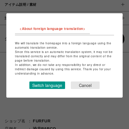
アイテム説明 / 素材
注意事項
<About foreign language translation>
シェアする
We will translate the homepage into a foreign language using the
automatic translation service.
Since this service is an automatic translation system, it may not be
translated correctly and may differ from the original content of the
page before translation.
In addition, we do not take any responsibility for any direct or
indirect damage caused by using this service. Thank you for your
understanding in advance.
Switch language
Cancel
ショップ名
FURFUR
店舗名
渋谷PARCO