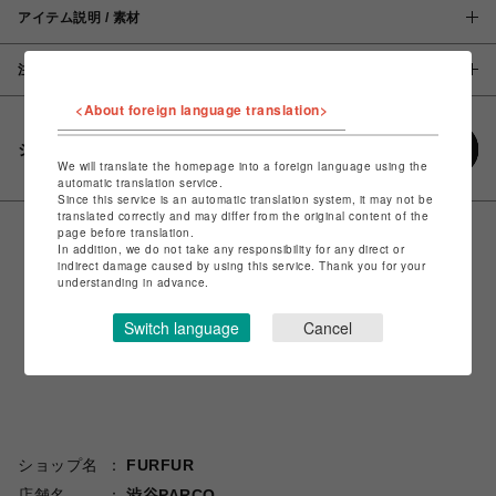
アイテム説明 / 素材
注意事項
<About foreign language translation>
シェアする
We will translate the homepage into a foreign language using the
automatic translation service.
Since this service is an automatic translation system, it may not be
translated correctly and may differ from the original content of the
page before translation.
In addition, we do not take any responsibility for any direct or
indirect damage caused by using this service. Thank you for your
understanding in advance.
Switch language
Cancel
ショップ名
FURFUR
店舗名
渋谷PARCO