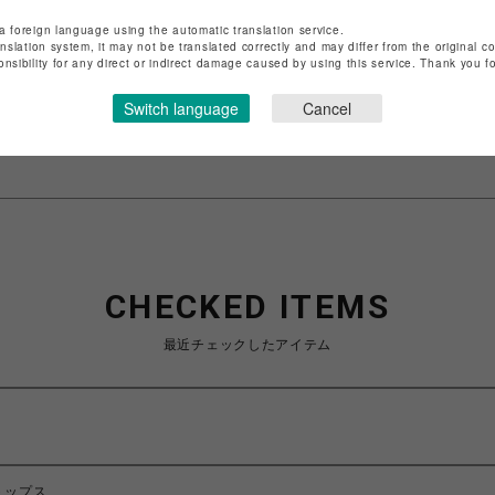
店舗名
渋谷PARCO
a foreign language using the automatic translation service.
anslation system, it may not be translated correctly and may differ from the original c
onsibility for any direct or indirect damage caused by using this service. Thank you 
特定商取引法など法令に基づく表記は
こちら
ショップお問い合わせは
こちら
Switch language
Cancel
CHECKED ITEMS
最近チェックしたアイテム
トップス