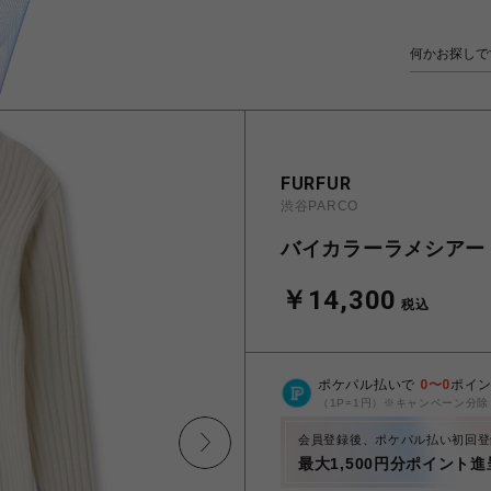
FURFUR
渋谷PARCO
バイカラーラメシアー
￥14,300
税込
ポケパル払いで
0
〜
0
ポイ
（1P=1円）※キャンペーン分除
会員登録後、ポケパル払い初回登
最大1,500円分ポイント進