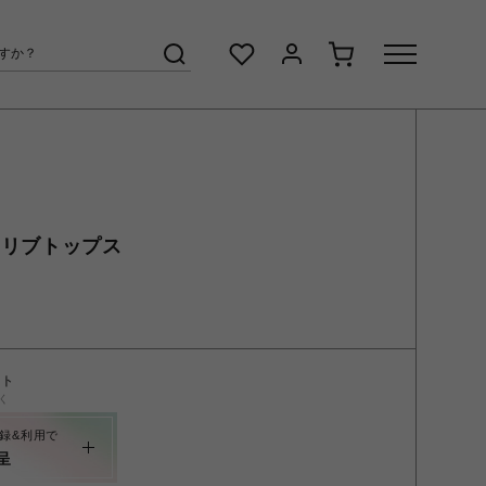
 リブトップス
ント
く
録&利用で
呈