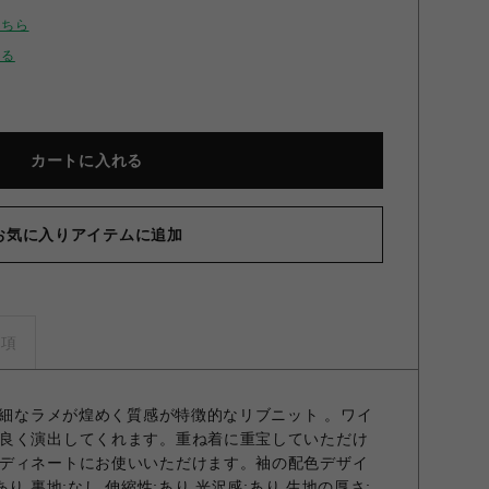
こちら
せる
カートに入れる
お気に入りアイテムに追加
ーラメシアー リブトップス BLK F
事項
繊細なラメが煌めく質感が特徴的なリブニット 。ワイ
良く演出してくれます。重ね着に重宝していただけ
ディネートにお使いいただけます。袖の配色デザイ
り 裏地;なし 伸縮性;あり 光沢感;あり 生地の厚さ;