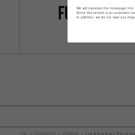
We will translate the homepage into 
Since this service is an automatic tr
In addition, we do not take any resp
TOP
渋谷PARCO
FURFUR
バイカラーラメシアー リブ