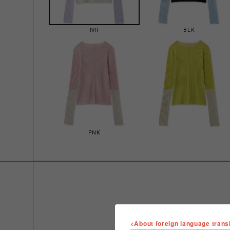
IVR
BLK
PNK
<About foreign language trans