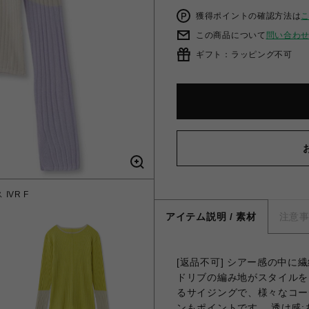
獲得ポイントの確認方法は
この商品について
問い合わ
ギフト：ラッピング不可
VR F
バイカラ
アイテム説明 / 素材
注意
[返品不可] シアー感の中に
ドリブの編み地がスタイルを
るサイジングで、様々なコー
ンもポイントです。 透け感;あ