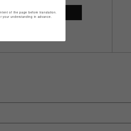
ontent of the page before translation.
SHOP TOP
for your understanding in advance.