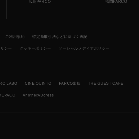
広島PARCO
福岡PARCO
ご利用規約
特定商取引法などに基づく表記
ポリシー
クッキーポリシー
ソーシャルメディアポリシー
RO LABO
CINE QUINTO
PARCO出版
THE GUEST CAFE
DEPACO
AnotherADdress