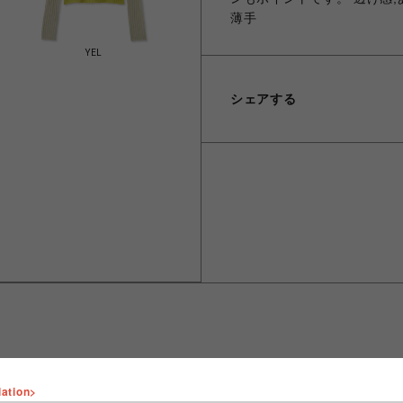
薄手
YEL
シェアする
lation>
ショップ名
FURFUR