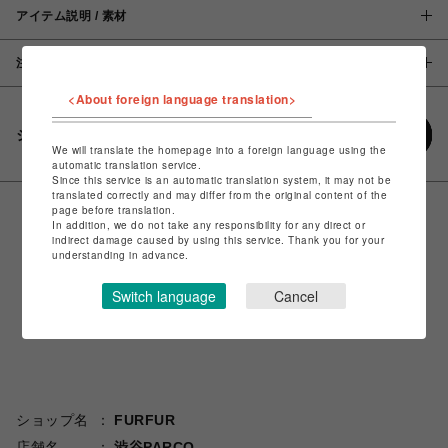
アイテム説明 / 素材
注意事項
<About foreign language translation>
シェアする
We will translate the homepage into a foreign language using the
automatic translation service.
Since this service is an automatic translation system, it may not be
translated correctly and may differ from the original content of the
page before translation.
In addition, we do not take any responsibility for any direct or
indirect damage caused by using this service. Thank you for your
understanding in advance.
Switch language
Cancel
ショップ名
FURFUR
店舗名
渋谷PARCO