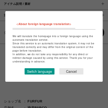
アイテム説明 / 素材
注意事項
<About foreign language translation>
シェアする
We will translate the homepage into a foreign language using the
automatic translation service.
Since this service is an automatic translation system, it may not be
translated correctly and may differ from the original content of the
page before translation.
In addition, we do not take any responsibility for any direct or
indirect damage caused by using this service. Thank you for your
understanding in advance.
Switch language
Cancel
ショップ名
FURFUR
店舗名
渋谷PARCO