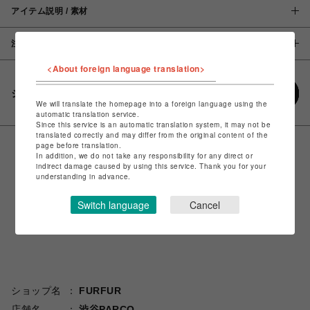
アイテム説明 / 素材
注意事項
<About foreign language translation>
シェアする
We will translate the homepage into a foreign language using the
automatic translation service.
Since this service is an automatic translation system, it may not be
translated correctly and may differ from the original content of the
page before translation.
In addition, we do not take any responsibility for any direct or
indirect damage caused by using this service. Thank you for your
understanding in advance.
Switch language
Cancel
ショップ名
FURFUR
店舗名
渋谷PARCO