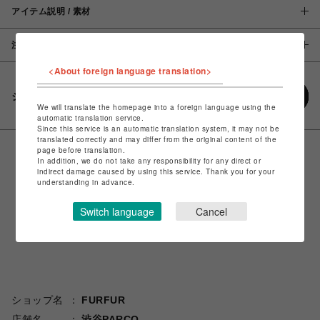
アイテム説明 / 素材
注意事項
<About foreign language translation>
シェアする
We will translate the homepage into a foreign language using the
automatic translation service.
Since this service is an automatic translation system, it may not be
translated correctly and may differ from the original content of the
page before translation.
In addition, we do not take any responsibility for any direct or
indirect damage caused by using this service. Thank you for your
understanding in advance.
Switch language
Cancel
ショップ名
FURFUR
店舗名
渋谷PARCO