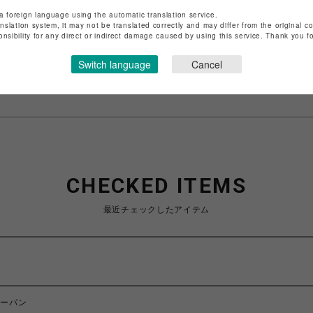
店舗名
渋谷PARCO
a foreign language using the automatic translation service.
anslation system, it may not be translated correctly and may differ from the original c
特定商取引法など法令に基づく表記は
こちら
onsibility for any direct or indirect damage caused by using this service. Thank you 
ショップお問い合わせは
こちら
Switch language
Cancel
CHECKED ITEMS
最近チェックしたアイテム
ョーパン