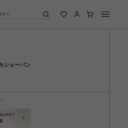
カショーパン
ント
く
録&利用で
呈