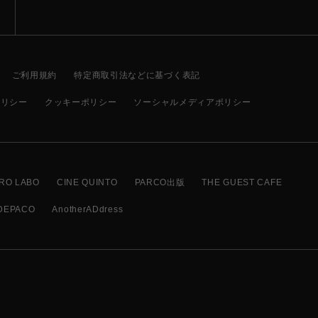
ご利用規約
特定商取引法などに基づく表記
ポリシー
クッキーポリシー
ソーシャルメディアポリシー
RO LABO
CINE QUINTO
PARCO出版
THE GUEST CAFE
DEPACO
AnotherADdress