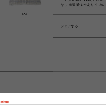
なし 光沢感;ややあり 生地の
LAV
シェアする
lation>
ショップ名
FURFUR