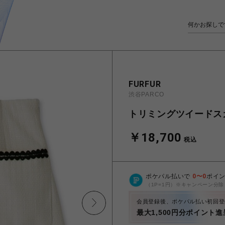
FURFUR
渋谷PARCO
トリミングツイードス
￥18,700
税込
ポケパル払いで
0
〜
0
ポイ
（1P=1円）※キャンペーン分除
会員登録後、ポケパル払い初回登
最大1,500円分ポイント進