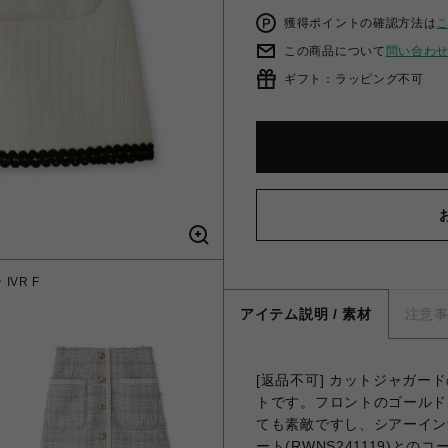
獲得ポイントの確認方法は
この商品について
問い合わ
ギフト：ラッピング不可
VR F
トリミ
アイテム説明 / 素材
注意
[返品不可] カットジャガ
トです。フロントのゴールド
ても素敵ですし、シアーイン
ート(RWNS241119)との