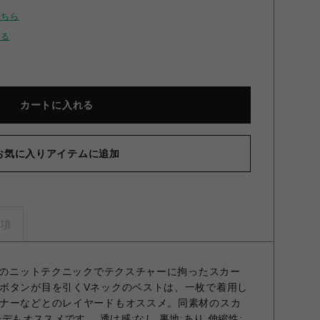
こちら
せる
カートに入れる
お気に入りアイテムに追加
ングツイードスカショーパン BLK F
事項
ードのニットテクニックでテクスチャーに拘ったスカー
ボタンが目を引くVネックのベストは、一枚で着用し
ナーなどとのレイヤードもオススメ。同素材のスカ
コーデもオススメです。 透け感;なし 裏地;あり 伸縮性;