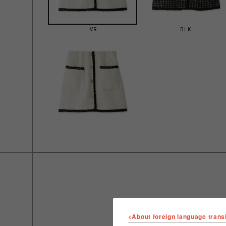
IVR
BLK
<About foreign language trans