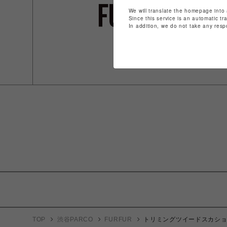
We will translate the homepage into 
Since this service is an automatic tr
In addition, we do not take any resp
TOP
渋谷PARCO
FURFUR
トリミングツイードスカシ