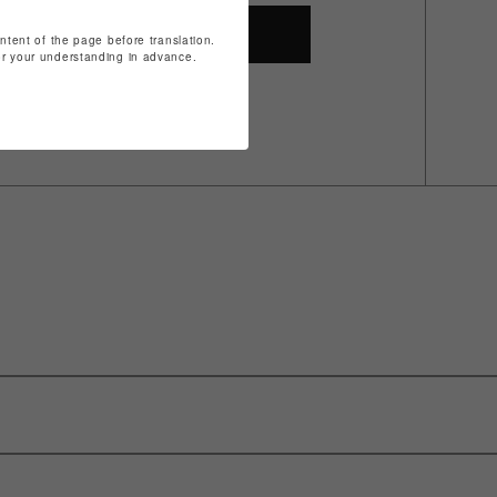
SHOP TOP
ontent of the page before translation.
for your understanding in advance.