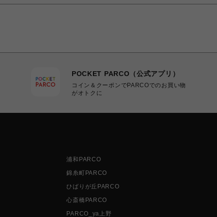
POCKET PARCO（公式アプリ）
コイン＆クーポンでPARCOでのお買い物
がオトクに
浦和PARCO
錦糸町PARCO
ひばりが丘PARCO
心斎橋PARCO
PARCO_ya上野