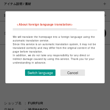
アイテム説明 / 素材
注意事項
<About foreign language translation>
シェアする
We will translate the homepage into a foreign language using the
automatic translation service.
Since this service is an automatic translation system, it may not be
translated correctly and may differ from the original content of the
page before translation.
In addition, we do not take any responsibility for any direct or
indirect damage caused by using this service. Thank you for your
understanding in advance.
Switch language
Cancel
ショップ名
FURFUR
店舗名
渋谷PARCO