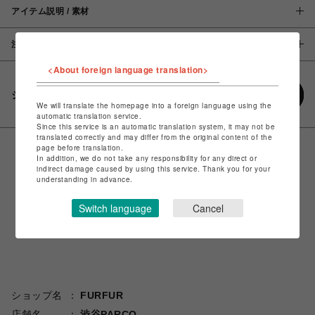
アイテム説明 / 素材
注意事項
<About foreign language translation>
シェアする
We will translate the homepage into a foreign language using the
automatic translation service.
Since this service is an automatic translation system, it may not be
translated correctly and may differ from the original content of the
page before translation.
In addition, we do not take any responsibility for any direct or
indirect damage caused by using this service. Thank you for your
understanding in advance.
Switch language
Cancel
ショップ名
FURFUR
店舗名
渋谷PARCO