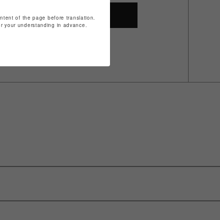
SHOP TOP
ontent of the page before translation.
for your understanding in advance.