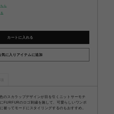
こちら
せる
カートに入れる
お気に入りアイテムに追加
ロゴ刺繍ハット MNT F
事項
た配色のスカラップデザインが目を引くニットサーモチ
にFURFURのロゴ刺繍を施して、可愛らしいワンポ
に被ってモードにスタイリングするのもおすすめ。