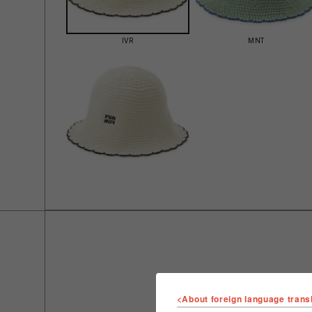
IVR
MNT
<About foreign language trans