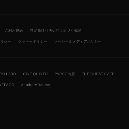
ご利用規約
特定商取引法などに基づく表記
ポリシー
クッキーポリシー
ソーシャルメディアポリシー
RO LABO
CINE QUINTO
PARCO出版
THE GUEST CAFE
DEPACO
AnotherADdress