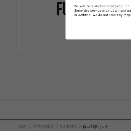
We will translate the homepage into 
Since this service is an automatic tr
In addition, we do not take any resp
TOP
渋谷PARCO
FURFUR
ロゴ刺繍ハット