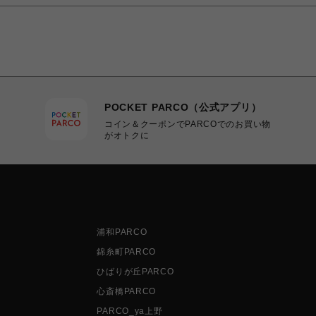
POCKET PARCO（公式アプリ）
コイン＆クーポンでPARCOでのお買い物
がオトクに
浦和PARCO
錦糸町PARCO
ひばりが丘PARCO
心斎橋PARCO
PARCO_ya上野