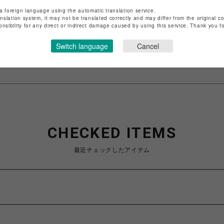
店舗名
渋谷PARCO
a foreign language using the automatic translation service.
anslation system, it may not be translated correctly and may differ from the original c
特定商取引法など法令に基づく表記は
こちら
onsibility for any direct or indirect damage caused by using this service. Thank you 
ショップお問い合わせは
こちら
Switch language
Cancel
CHECKED ITEMS
最近チェックしたアイテム