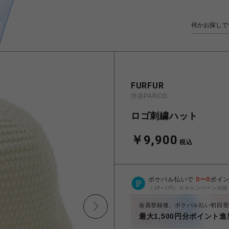
FURFUR
渋谷PARCO
ロゴ刺繍ハット
￥9,900
税込
ポケパル払いで
0
〜
0
ポイ
（1P=1円）※キャンペーン分除
会員登録後、ポケパル払い初回登
最大1,500円分ポイント進