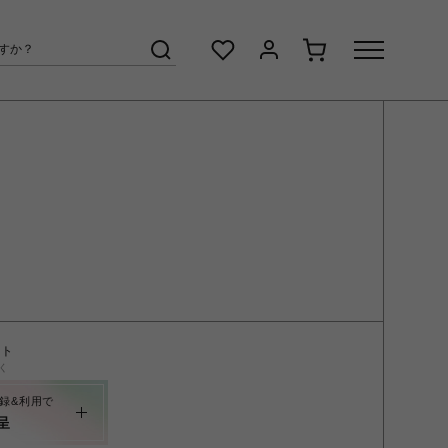
ント
く
録&利用で
呈