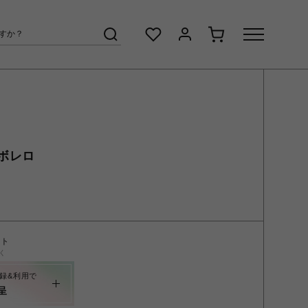
ボレロ
ント
く
録&利用で
呈