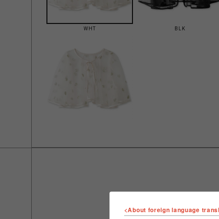
WHT
BLK
<About foreign language trans