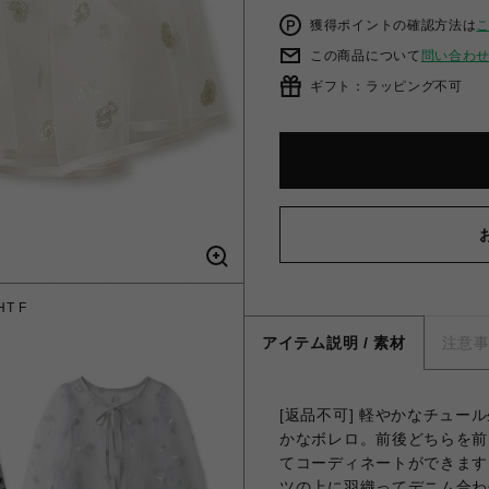
獲得ポイントの確認方法は
この商品について
問い合わ
ギフト：ラッピング不可
T F
グリ
アイテム説明 / 素材
注意
[返品不可] 軽やかなチュ
かなボレロ。前後どちらを前
てコーディネートができます
ツの上に羽織ってデニム合わ