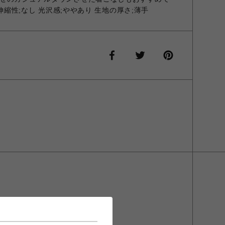
 伸縮性;なし 光沢感;ややあり 生地の厚さ;薄手