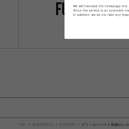
We will translate the homepage into 
Since this service is an automatic tr
In addition, we do not take any resp
TOP
渋谷PARCO
FURFUR
グリッターハート刺繍ボレ