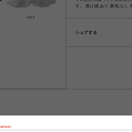
す。 透け感;あり 裏地;なし
LBLU
シェアする
lation>
ショップ名
FURFUR