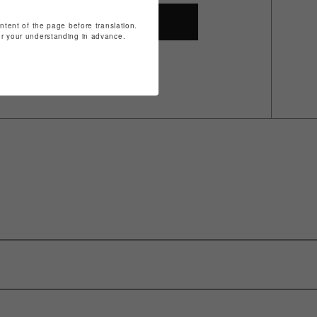
SHOP TOP
ontent of the page before translation.
for your understanding in advance.