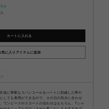
こちら
せる
カートに入れる
お気に入りアイテムに追加
ッターハート刺繍ボレロ BLK F
事項
ール生地に華奢なスパンコールをハートに刺繍した華や
にしても着用ができるので、その日の気分に合わせ
。ワンピースやスカートの合わせはもちろん、Tシャ
せのカジュアルダウンさせた着こなしもおすすめで