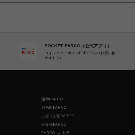
POCKET PARCO（公式アプリ）
コイン＆クーポンでPARCOでのお買い物
がオトクに
浦和PARCO
錦糸町PARCO
ひばりが丘PARCO
心斎橋PARCO
PARCO_ya上野