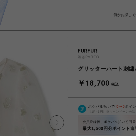
FURFUR
渋谷PARCO
グリッターハート刺繍
￥18,700
税込
ポケパル払いで
0
〜
0
ポイ
（1P=1円）※キャンペーン分除
会員登録後、ポケパル払い初回登
最大1,500円分ポイント進