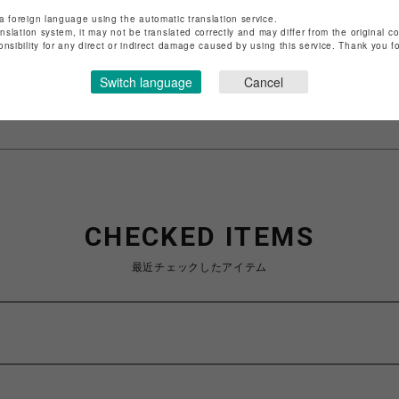
店舗名
渋谷PARCO
a foreign language using the automatic translation service.
anslation system, it may not be translated correctly and may differ from the original c
特定商取引法など法令に基づく表記は
こちら
onsibility for any direct or indirect damage caused by using this service. Thank you 
ショップお問い合わせは
こちら
Switch language
Cancel
CHECKED ITEMS
最近チェックしたアイテム
ロ