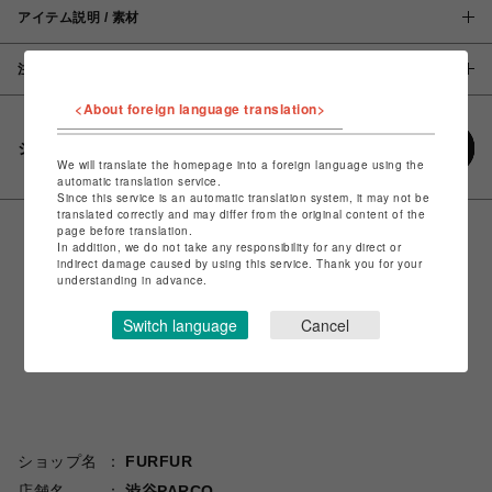
アイテム説明 / 素材
注意事項
<About foreign language translation>
シェアする
We will translate the homepage into a foreign language using the
automatic translation service.
Since this service is an automatic translation system, it may not be
translated correctly and may differ from the original content of the
page before translation.
In addition, we do not take any responsibility for any direct or
indirect damage caused by using this service. Thank you for your
understanding in advance.
Switch language
Cancel
ショップ名
FURFUR
店舗名
渋谷PARCO