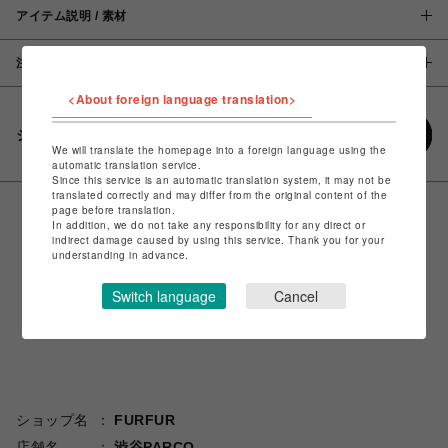
アイテム説明 / 素材
注意事項
<About foreign language translation>
シェアする
We will translate the homepage into a foreign language using the
automatic translation service.
Since this service is an automatic translation system, it may not be
translated correctly and may differ from the original content of the
page before translation.
In addition, we do not take any responsibility for any direct or
indirect damage caused by using this service. Thank you for your
understanding in advance.
Switch language
Cancel
ショップ名
FURFUR
店舗名
渋谷PARCO