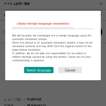
アイテム説明 / 素材
注意事項
<About foreign language translation>
シェアする
We will translate the homepage into a foreign language using the
automatic translation service.
Since this service is an automatic translation system, it may not be
translated correctly and may differ from the original content of the
page before translation.
In addition, we do not take any responsibility for any direct or
indirect damage caused by using this service. Thank you for your
understanding in advance.
Switch language
Cancel
ショップ名
FURFUR
店舗名
渋谷PARCO