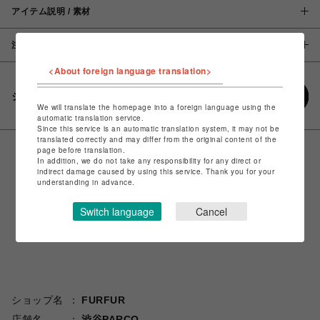
アイテム説明 / 素材
注意事項
<About foreign language translation>
シェアする
We will translate the homepage into a foreign language using the
automatic translation service.
Since this service is an automatic translation system, it may not be
translated correctly and may differ from the original content of the
page before translation.
In addition, we do not take any responsibility for any direct or
indirect damage caused by using this service. Thank you for your
understanding in advance.
Switch language
Cancel
ショップ名
FURFUR
店舗名
渋谷PARCO