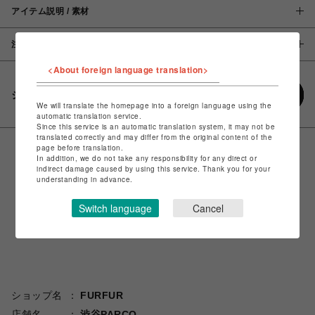
アイテム説明 / 素材
注意事項
<About foreign language translation>
シェアする
We will translate the homepage into a foreign language using the
automatic translation service.
Since this service is an automatic translation system, it may not be
translated correctly and may differ from the original content of the
page before translation.
In addition, we do not take any responsibility for any direct or
indirect damage caused by using this service. Thank you for your
understanding in advance.
Switch language
Cancel
ショップ名
FURFUR
店舗名
渋谷PARCO