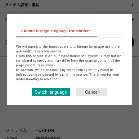
アイテム説明 / 素材
注意事項
<About foreign language translation>
シェアする
We will translate the homepage into a foreign language using the
automatic translation service.
Since this service is an automatic translation system, it may not be
translated correctly and may differ from the original content of the
page before translation.
In addition, we do not take any responsibility for any direct or
indirect damage caused by using this service. Thank you for your
understanding in advance.
Switch language
Cancel
ショップ名
FURFUR
店舗名
渋谷PARCO