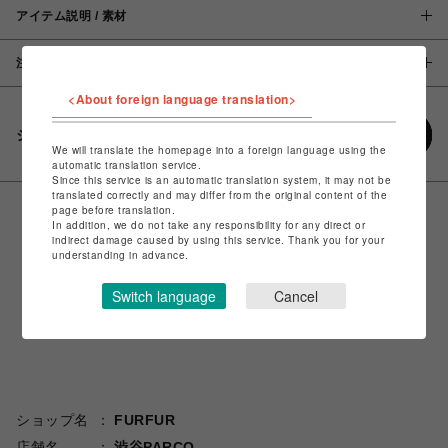
アイテム説明 / 素材
注意事項
<About foreign language translation>
シェアする
We will translate the homepage into a foreign language using the
automatic translation service.
Since this service is an automatic translation system, it may not be
translated correctly and may differ from the original content of the
page before translation.
In addition, we do not take any responsibility for any direct or
indirect damage caused by using this service. Thank you for your
understanding in advance.
Switch language
Cancel
ショップ名
FURFUR
店舗名
渋谷PARCO