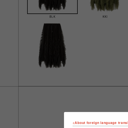
BLK
KKI
<About foreign language trans