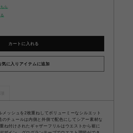
こちら
せる
カートに入れる
お気に入りアイテムに追加
AYチュールフリルスカート KKI F
事項
ールメッシュを2枚重ねしてボリューミーなシルエット
造のチュールは内側と外側で配色にしてシアー素材な
重ね付けされたギャザーフリルはウエストから裾に
デザイン。グログランテープでウエスト調節ができ