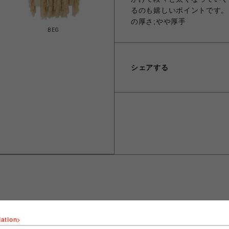
るのも嬉しいポイントです。 透
の厚さ;やや厚手
BEG
シェアする
lation>
ショップ名
FURFUR