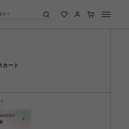
スカート
ント
く
録&利用で
呈