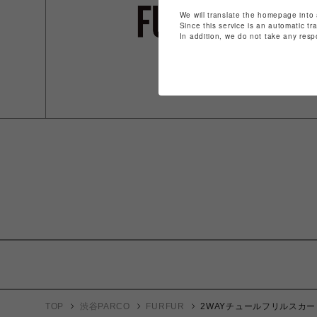
We will translate the homepage into 
Since this service is an automatic tr
In addition, we do not take any resp
TOP
渋谷PARCO
FURFUR
2WAYチュールフリルスカー