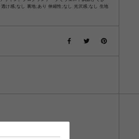
け感;なし 裏地;あり 伸縮性;なし 光沢感;なし 生地