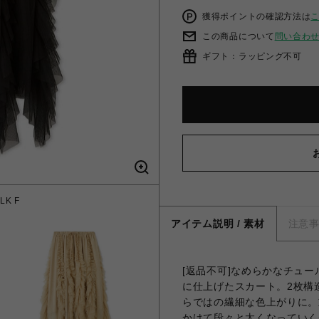
獲得ポイントの確認方法は
この商品について
問い合わ
ギフト：ラッピング不可
K F
2W
アイテム説明 / 素材
注意
[返品不可]なめらかなチュ
に仕上げたスカート。2枚構
らではの繊細な色上がりに。
かけて段々と太くなっていく