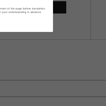
SHOP TOP
ontent of the page before translation.
for your understanding in advance.