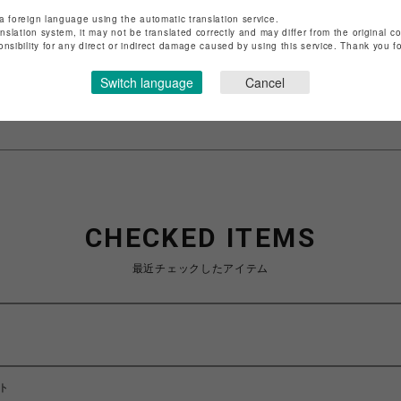
店舗名
渋谷PARCO
a foreign language using the automatic translation service.
anslation system, it may not be translated correctly and may differ from the original c
特定商取引法など法令に基づく表記は
こちら
onsibility for any direct or indirect damage caused by using this service. Thank you 
ショップお問い合わせは
こちら
Switch language
Cancel
CHECKED ITEMS
最近チェックしたアイテム
ト