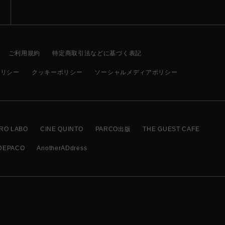
ご利用規約
特定商取引法などに基づく表記
ポリシー
クッキーポリシー
ソーシャルメディアポリシー
RO LABO
CINE QUINTO
PARCO出版
THE GUEST CAFE
DEPACO
AnotherADdress