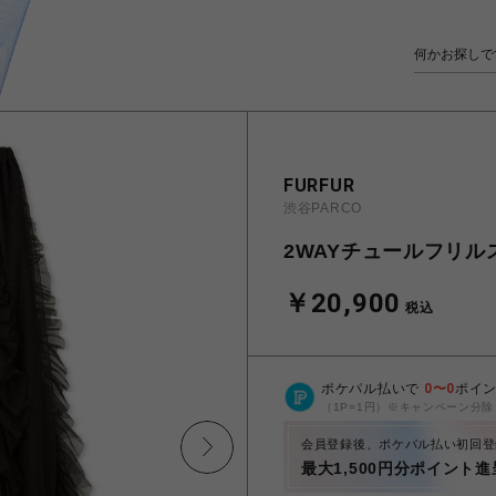
FURFUR
渋谷PARCO
2WAYチュールフリル
￥20,900
税込
ポケパル払いで
0
〜
0
ポイ
（1P=1円）※キャンペーン分除
会員登録後、ポケパル払い初回登
最大1,500円分ポイント進