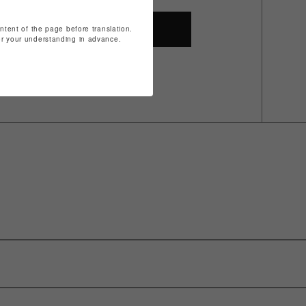
ontent of the page before translation.
SHOP TOP
for your understanding in advance.