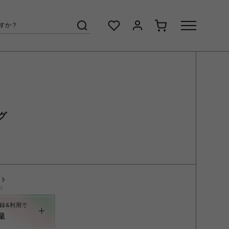
グ
ント
く
録&利用で
呈