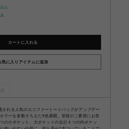
こちら
せる
カートに入れる
お気に入りアイテムに追加
コファートートバッグ CGRY F
事項
に癒される人気のエコファートートバッグがアップデー
カラーを多数そろえた9色展開。皆様のご要望にお答
つの小ポケット、大ポケットの合計４つの内ポケッ
り使いやすい仕様に。持ち手が2本ついていることで