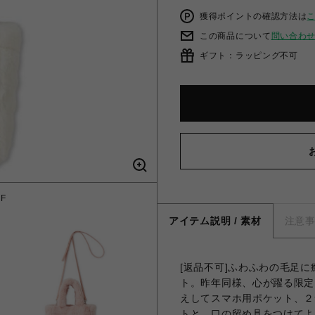
獲得ポイントの確認方法は
この商品について
問い合わ
ギフト：ラッピング不可
F
エ
アイテム説明 / 素材
注意
[返品不可]ふわふわの毛足
ト。昨年同様、心が躍る限定
えしてスマホ用ポケット、２
トと、口の留め具をつけてよ