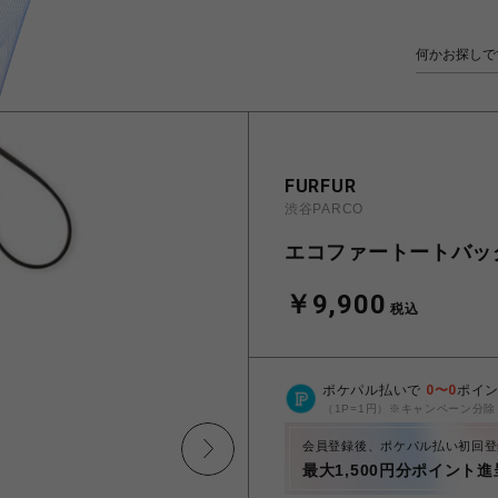
FURFUR
渋谷PARCO
エコファートートバッ
￥9,900
税込
ポケパル払いで
0
〜
0
ポイ
（1P=1円）※キャンペーン分除
会員登録後、ポケパル払い初回登
最大1,500円分ポイント進