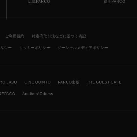
広島PARCO
福岡PARCO
ご利用規約
特定商取引法などに基づく表記
ポリシー
クッキーポリシー
ソーシャルメディアポリシー
RO LABO
CINE QUINTO
PARCO出版
THE GUEST CAFE
DEPACO
AnotherADdress