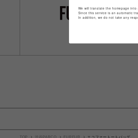
We will translate the homepage into 
Since this service is an automatic tr
In addition, we do not take any resp
TOP
渋谷PARCO
FURFUR
エコファートートバッグ