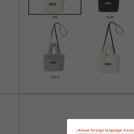
IVR
CGRY
LBLU
<About foreign language trans