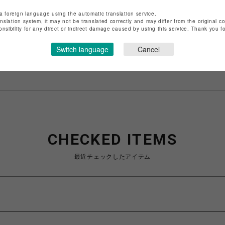
店舗名
渋谷PARCO
a foreign language using the automatic translation service.
anslation system, it may not be translated correctly and may differ from the original c
onsibility for any direct or indirect damage caused by using this service. Thank you 
特定商取引法など法令に基づく表記は
こちら
ショップお問い合わせは
こちら
Switch language
Cancel
CHECKED ITEMS
最近チェックしたアイテム