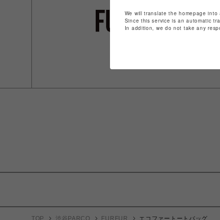
We will translate the homepage into 
Since this service is an automatic tr
In addition, we do not take any resp
TOP
渋谷PARCO
FURFUR
エコファートートバッグ