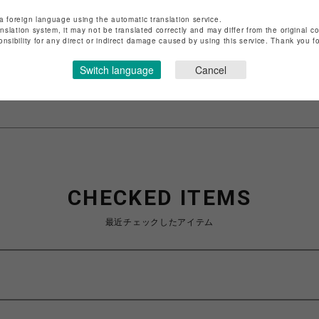
店舗名
渋谷PARCO
a foreign language using the automatic translation service.
anslation system, it may not be translated correctly and may differ from the original c
onsibility for any direct or indirect damage caused by using this service. Thank you 
特定商取引法など法令に基づく表記は
こちら
ショップお問い合わせは
こちら
Switch language
Cancel
CHECKED ITEMS
最近チェックしたアイテム