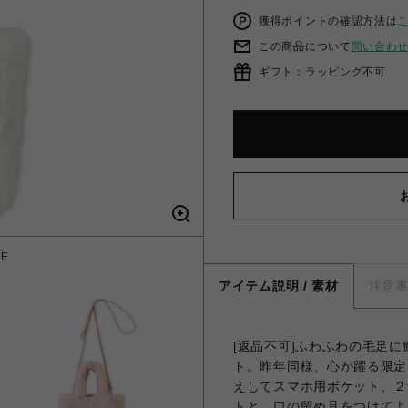
獲得ポイントの確認方法は
この商品について
問い合わ
ギフト：ラッピング不可
F
エ
アイテム説明 / 素材
注意
[返品不可]ふわふわの毛足
ト。昨年同様、心が躍る限定
えしてスマホ用ポケット、２
トと、口の留め具をつけてよ