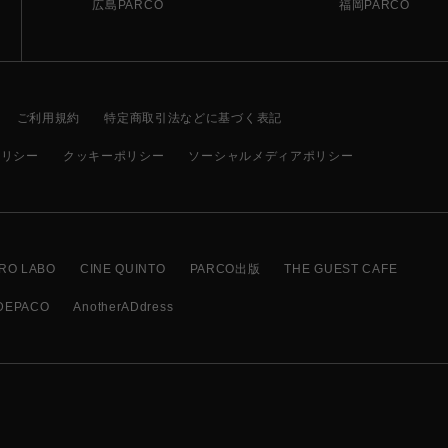
広島PARCO
福岡PARCO
ご利用規約
特定商取引法などに基づく表記
ポリシー
クッキーポリシー
ソーシャルメディアポリシー
RO LABO
CINE QUINTO
PARCO出版
THE GUEST CAFE
DEPACO
AnotherADdress