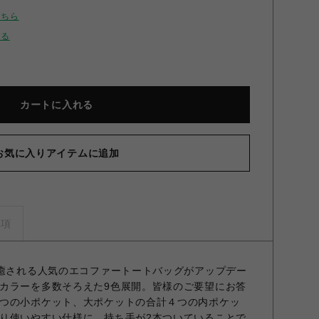
こちら
せる
カートに入れる
お気に入りアイテムに追加
コファートートバッグ CGRY F
事項
に癒される人気のエコファートートバッグがアップデー
カラーを多数そろえた9色展開。皆様のご要望にお答
つの小ポケット、大ポケットの合計４つの内ポケッ
り使いやすい仕様に。持ち手が2本ついていることで