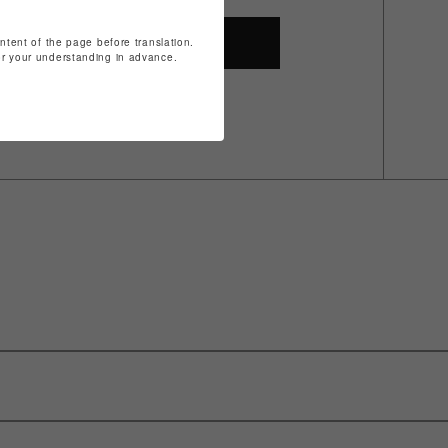
ontent of the page before translation.
SHOP TOP
for your understanding in advance.