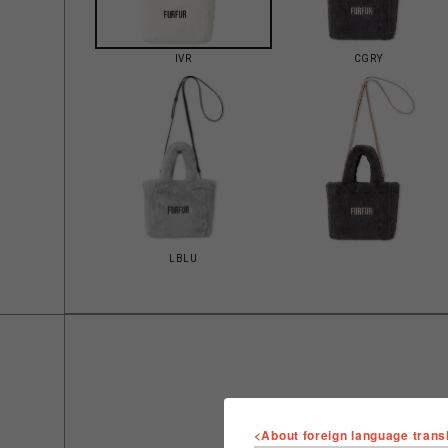
IVR
CGRY
LBLU
<About foreign language trans