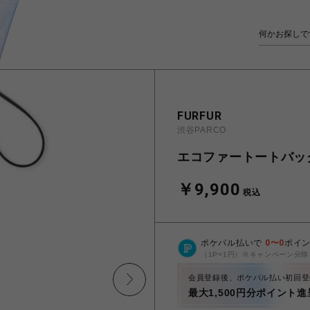
FURFUR
渋谷PARCO
エコファートートバッ
￥9,900
税込
ポケパル払いで
0
〜
0
ポイ
（1P=1円）※キャンペーン分除
会員登録後、ポケパル払い初回登
最大1,500円分ポイント進