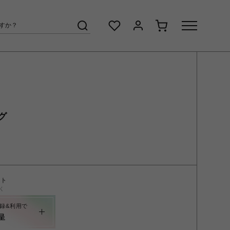
グ
ント
く
録&利用で
呈