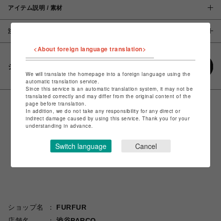
アイテム説明 / 素材
注意事項
<About foreign language translation>
シェアする
We will translate the homepage into a foreign language using the
automatic translation service.
Since this service is an automatic translation system, it may not be
translated correctly and may differ from the original content of the
page before translation.
In addition, we do not take any responsibility for any direct or
indirect damage caused by using this service. Thank you for your
understanding in advance.
Switch language
Cancel
ショップ名
FURFUR
店舗名
渋谷PARCO