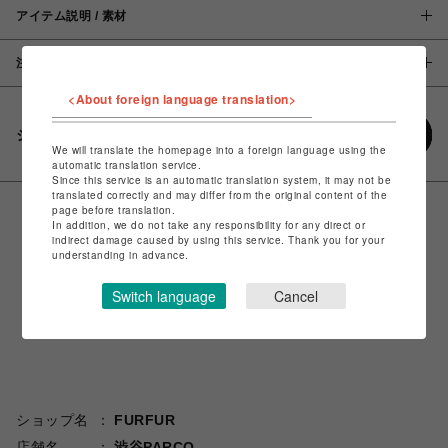
アイテム説明 / 素材
注意事項
<About foreign language translation>
シェアする
We will translate the homepage into a foreign language using the
automatic translation service.
Since this service is an automatic translation system, it may not be
translated correctly and may differ from the original content of the
page before translation.
In addition, we do not take any responsibility for any direct or
indirect damage caused by using this service. Thank you for your
understanding in advance.
Switch language
Cancel
ショップ名
FURFUR
店舗名
渋谷PARCO