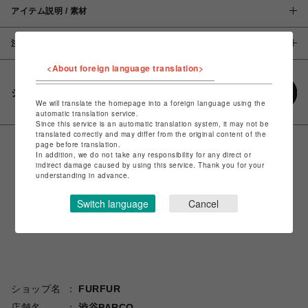
アイテム説明 / 素材
注意事項
<About foreign language translation>
シェアする
We will translate the homepage into a foreign language using the
automatic translation service.
Since this service is an automatic translation system, it may not be
translated correctly and may differ from the original content of the
page before translation.
In addition, we do not take any responsibility for any direct or
indirect damage caused by using this service. Thank you for your
understanding in advance.
Switch language
Cancel
ショップ名
FURFUR
店舗名
渋谷PARCO