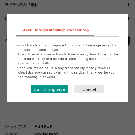
アイテム説明 / 素材
注意事項
<About foreign language translation>
シェアする
We will translate the homepage into a foreign language using the
automatic translation service.
Since this service is an automatic translation system, it may not be
translated correctly and may differ from the original content of the
page before translation.
In addition, we do not take any responsibility for any direct or
indirect damage caused by using this service. Thank you for your
understanding in advance.
Switch language
Cancel
ショップ名
FURFUR
店舗名
渋谷PARCO