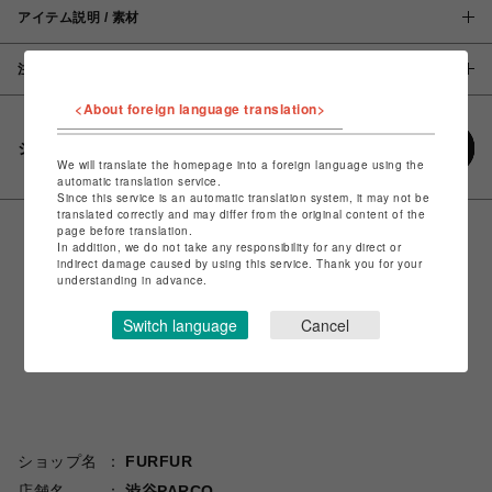
アイテム説明 / 素材
注意事項
<About foreign language translation>
シェアする
We will translate the homepage into a foreign language using the
automatic translation service.
Since this service is an automatic translation system, it may not be
translated correctly and may differ from the original content of the
page before translation.
In addition, we do not take any responsibility for any direct or
indirect damage caused by using this service. Thank you for your
understanding in advance.
Switch language
Cancel
ショップ名
FURFUR
店舗名
渋谷PARCO