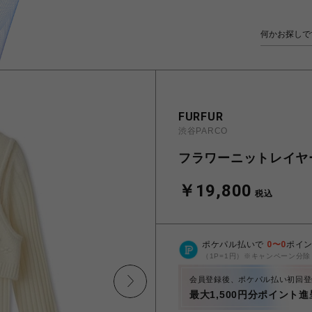
FURFUR
渋谷PARCO
フラワーニットレイヤ
￥19,800
税込
ポケパル払いで
0
〜
0
ポイ
（1P=1円）※キャンペーン分除
会員登録後、ポケパル払い初回登
最大1,500円分ポイント進