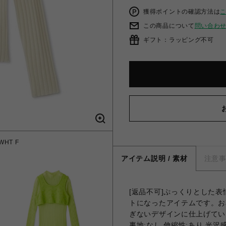
獲得ポイントの確認方法は
この商品について
問い合わ
ギフト：ラッピング不可
HT F
フラワ
アイテム説明 / 素材
注意
[返品不可]ぷっくりとした
トになったアイテムです。お
ぎないデザインに仕上げてい
裏地;なし 伸縮性;あり 光沢