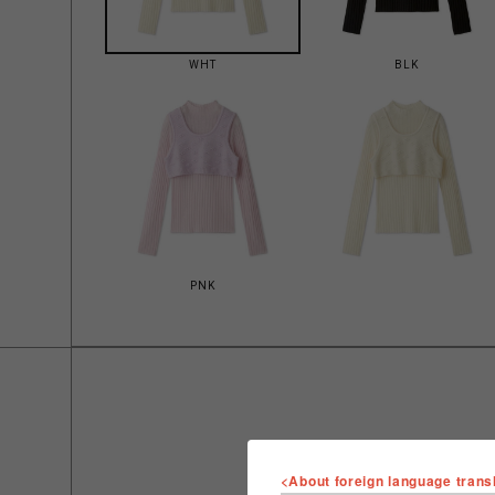
WHT
BLK
PNK
<About foreign language trans