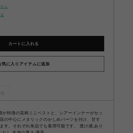
こちら
せる
カートに入れる
お気に入りアイテムに追加
ーニットレイヤードセット BLK F
事項
表情が特徴の花柄ミニベストと、シアーインナーがセッ
花の中心にメタリックのかしめパーツを付け、甘す
ます。それぞれ単品でも着用可能です。 透け感;あり
感;なし 生地の厚さ;薄手