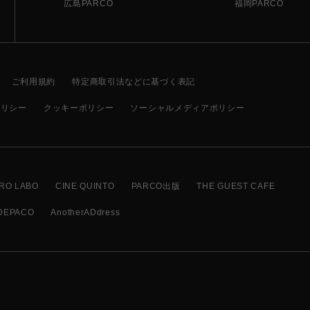
広島PARCO
福岡PARCO
ご利用規約
特定商取引法などに基づく表記
ポリシー
クッキーポリシー
ソーシャルメディアポリシー
RO LABO
CINE QUINTO
PARCO出版
THE GUEST CAFE
DEPACO
AnotherADdress