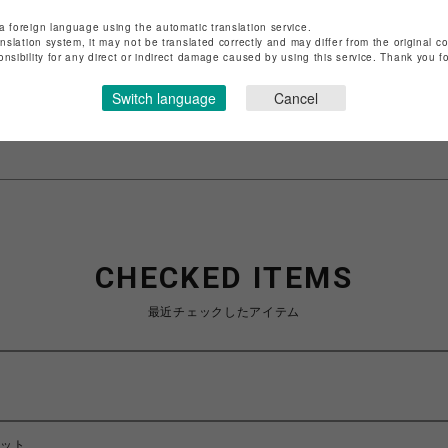
店舗名
渋谷PARCO
a foreign language using the automatic translation service.
anslation system, it may not be translated correctly and may differ from the original c
onsibility for any direct or indirect damage caused by using this service. Thank you 
特定商取引法など法令に基づく表記は
こちら
ショップお問い合わせは
こちら
Switch language
Cancel
CHECKED ITEMS
最近チェックしたアイテム
セット