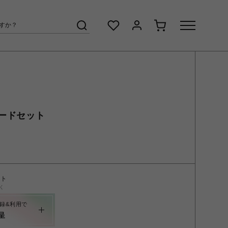
ードセット
ント
く
録&利用で
呈