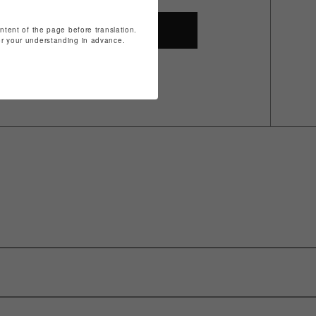
ontent of the page before translation.
SHOP TOP
for your understanding in advance.