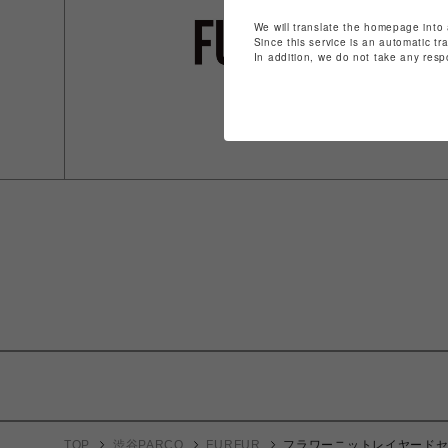
We will translate the homepage into 
Since this service is an automatic tr
In addition, we do not take any resp
TOP
渋谷PARCO
FURFUR
フラワーニットレイヤード