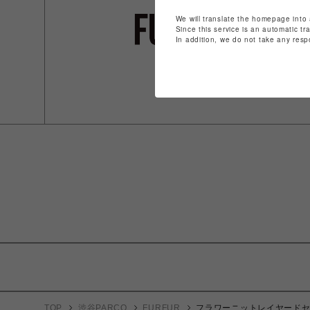
We will translate the homepage into 
Since this service is an automatic tr
In addition, we do not take any resp
TOP
渋谷PARCO
FURFUR
フラワーニットレイヤード