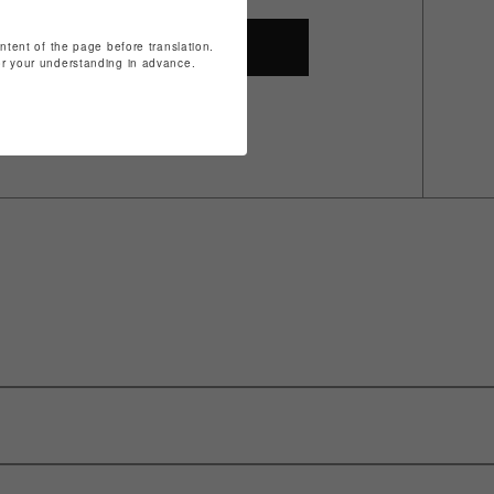
ontent of the page before translation.
SHOP TOP
for your understanding in advance.