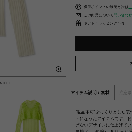
獲得ポイントの確認方法は
この商品について
問い合わ
ギフト：ラッピング不可
HT F
フラワ
アイテム説明 / 素材
注意
[返品不可]ぷっくりとした
トになったアイテムです。お
ぎないデザインに仕上げてい
裏地;なし 伸縮性;あり 光沢