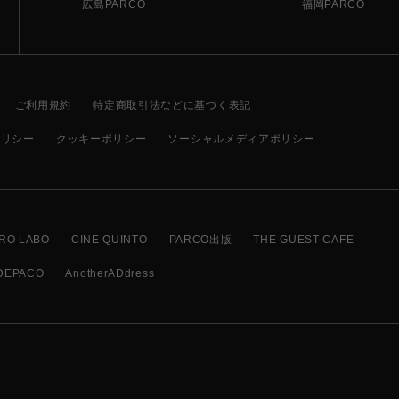
広島PARCO
福岡PARCO
ご利用規約
特定商取引法などに基づく表記
ポリシー
クッキーポリシー
ソーシャルメディアポリシー
RO LABO
CINE QUINTO
PARCO出版
THE GUEST CAFE
DEPACO
AnotherADdress