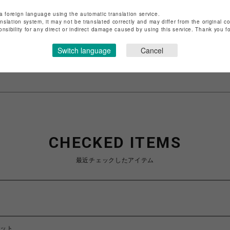
店舗名
渋谷PARCO
a foreign language using the automatic translation service.
anslation system, it may not be translated correctly and may differ from the original c
onsibility for any direct or indirect damage caused by using this service. Thank you 
特定商取引法など法令に基づく表記は
こちら
ショップお問い合わせは
こちら
Switch language
Cancel
CHECKED ITEMS
最近チェックしたアイテム
セット