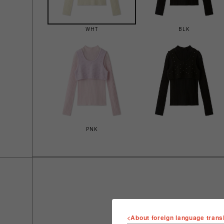
WHT
BLK
PNK
<About foreign language trans