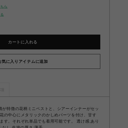
こちら
せる
カートに入れる
お気に入りアイテムに追加
ーニットレイヤードセット BLK F
事項
表情が特徴の花柄ミニベストと、シアーインナーがセッ
花の中心にメタリックのかしめパーツを付け、甘す
ます。それぞれ単品でも着用可能です。 透け感;あり
感;なし 生地の厚さ;薄手