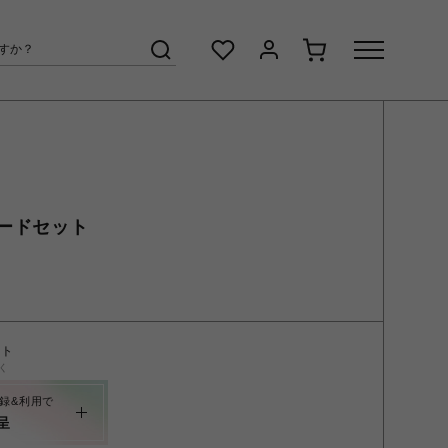
ードセット
ント
く
録&利用で
呈