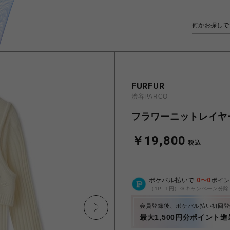
FURFUR
渋谷PARCO
フラワーニットレイヤ
￥19,800
税込
ポケパル払いで
0
〜
0
ポイ
（1P=1円）※キャンペーン分除
会員登録後、ポケパル払い初回登
最大1,500円分ポイント進