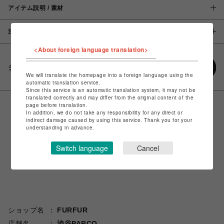
アイテム説明 / 素材
注意事項
<About foreign language translation>
シェアする
We will translate the homepage into a foreign language using the
automatic translation service.
Since this service is an automatic translation system, it may not be
translated correctly and may differ from the original content of the
page before translation.
In addition, we do not take any responsibility for any direct or
indirect damage caused by using this service. Thank you for your
understanding in advance.
Switch language
Cancel
ショップ名
FURFUR
店舗名
渋谷PARCO