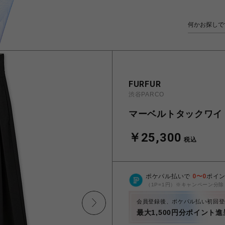
FURFUR
渋谷PARCO
マーベルトタックワイ
￥25,300
税込
ポケパル払いで
0
〜
0
ポイ
（1P=1円）※キャンペーン分除
会員登録後、ポケパル払い初回登
最大1,500円分ポイント進