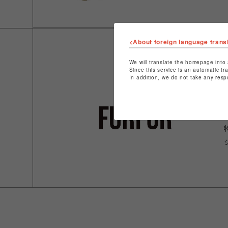
<About foreign language trans
We will translate the homepage into 
Since this service is an automatic tr
In addition, we do not take any resp