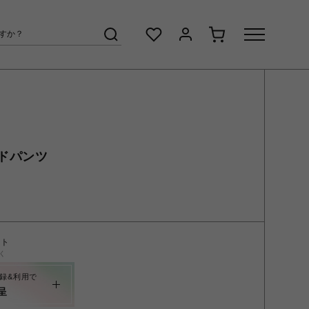
ドパンツ
ント
く
録&利用で
呈