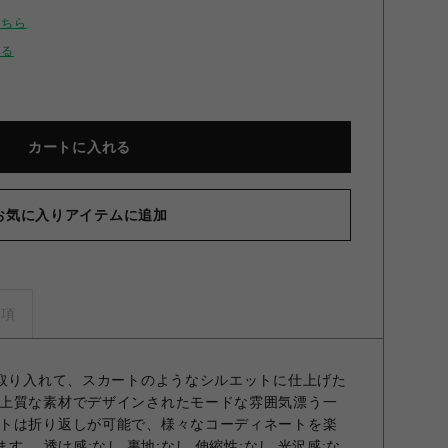
こちら
せる
カートに入れる
お気に入りアイテムに追加
ベルトタックワイドパンツ NVY 1
事項
り取り入れて、スカートのようなシルエットに仕上げた
上質な素材でデザインされたモードな雰囲気漂う一
トは折り返しが可能で、様々なコーディネートを楽
す。 透け感;なし 裏地;なし 伸縮性;なし 光沢感;な