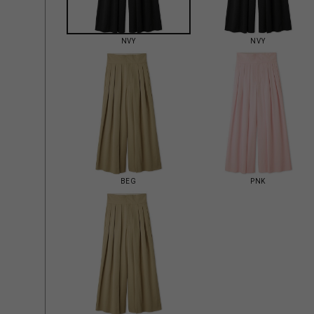
NVY
NVY
BEG
PNK