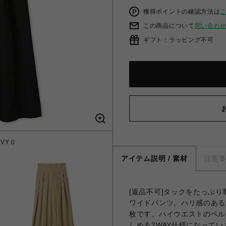
獲得ポイントの確認方法は
この商品について
問い合わ
ギフト：ラッピング不可
Y 0
マー
アイテム説明 / 素材
注意
[返品不可]タックをたっぷ
ワイドパンツ。ハリ感のある
枚です。ハイウエストのベル
しめる2WAY仕様になっていま