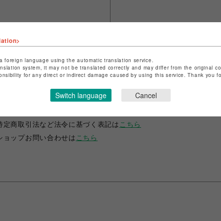
lation>
a foreign language using the automatic translation service.
anslation system, it may not be translated correctly and may differ from the original c
onsibility for any direct or indirect damage caused by using this service. Thank you 
ショップ名
FURFUR
Switch language
Cancel
店舗名
渋谷PARCO
特定商取引法など法令に基づく表記は
こちら
ショップお問い合わせは
こちら