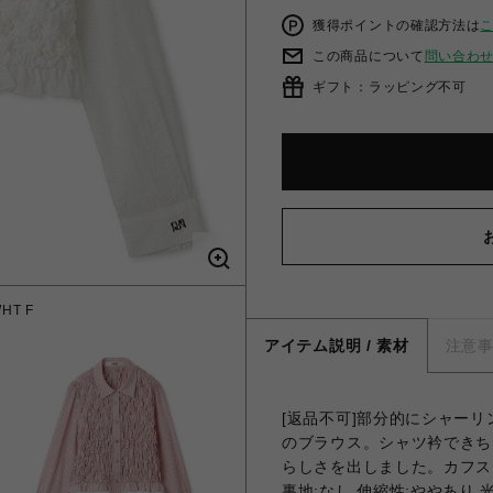
獲得ポイントの確認方法は
この商品について
問い合わ
ギフト：ラッピング不可
T F
シャー
アイテム説明 / 素材
注意
[返品不可]部分的にシャー
のブラウス。シャツ衿できち
らしさを出しました。カフス
裏地;なし 伸縮性;ややあり 