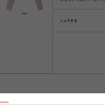
PNK
シェアする
lation>
ショップ名
FURFUR