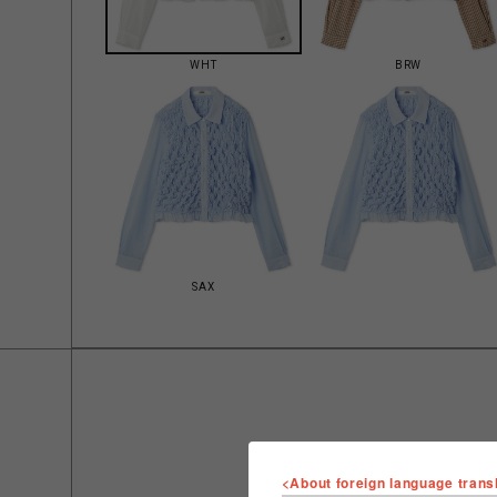
WHT
BRW
SAX
<About foreign language trans