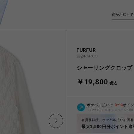
FURFUR
渋谷PARCO
シャーリングクロップ
￥19,800
税込
ポケパル払いで
0
〜
0
ポイ
（1P=1円）※キャンペーン分除
会員登録後、ポケパル払い初回登
最大1,500円分ポイント進