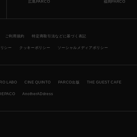
広島PARCO
福岡PARCO
ご利用規約
特定商取引法などに基づく表記
ポリシー
クッキーポリシー
ソーシャルメディアポリシー
RO LABO
CINE QUINTO
PARCO出版
THE GUEST CAFE
DEPACO
AnotherADdress