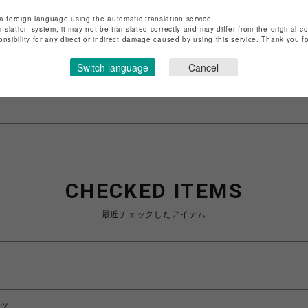
店舗名
渋谷PARCO
a foreign language using the automatic translation service.
anslation system, it may not be translated correctly and may differ from the original c
onsibility for any direct or indirect damage caused by using this service. Thank you 
特定商取引法など法令に基づく表記は
こちら
ショップお問い合わせは
こちら
Switch language
Cancel
CHECKED ITEMS
最近チェックしたアイテム
ャツ