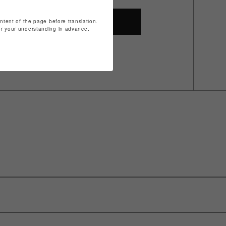
ontent of the page before translation.
SHOP TOP
for your understanding in advance.