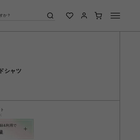
ドシャツ
ント
く
録&利用で
呈