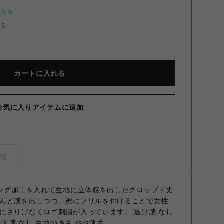
こちら
せる
カートに入れる
お気に入りアイテムに追加
リングクロップドシャツ BRW F
事項
リング加工を入れて生地に立体感を出したクロップド丈
んと感を出しつつ、裾にフリルを付けることで女性
にさりげなくロゴ刺繍が入っています。 透け感;なし
光沢感;なし 生地の厚さ;やや薄手