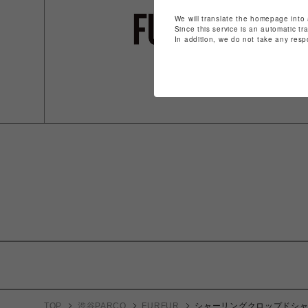
We will translate the homepage into 
Since this service is an automatic tr
In addition, we do not take any resp
TOP
渋谷PARCO
FURFUR
シャーリングクロップドシ