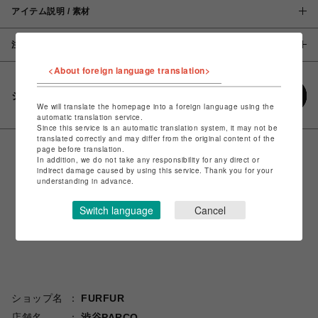
アイテム説明 / 素材
注意事項
<About foreign language translation>
シェアする
We will translate the homepage into a foreign language using the
automatic translation service.
Since this service is an automatic translation system, it may not be
translated correctly and may differ from the original content of the
page before translation.
In addition, we do not take any responsibility for any direct or
indirect damage caused by using this service. Thank you for your
understanding in advance.
Switch language
Cancel
ショップ名
FURFUR
店舗名
渋谷PARCO