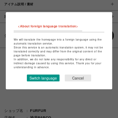
アイテム説明 / 素材
注意事項
<About foreign language translation>
シェアする
We will translate the homepage into a foreign language using the
automatic translation service.
Since this service is an automatic translation system, it may not be
translated correctly and may differ from the original content of the
page before translation.
In addition, we do not take any responsibility for any direct or
indirect damage caused by using this service. Thank you for your
understanding in advance.
Switch language
Cancel
ショップ名
FURFUR
店舗名
渋谷PARCO