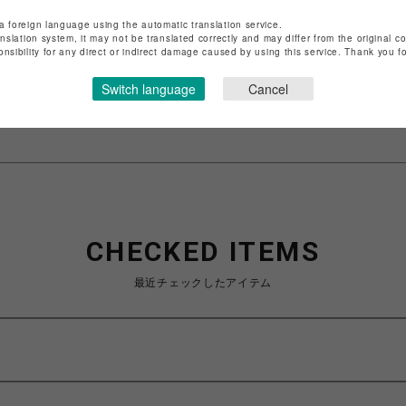
店舗名
渋谷PARCO
a foreign language using the automatic translation service.
anslation system, it may not be translated correctly and may differ from the original c
onsibility for any direct or indirect damage caused by using this service. Thank you 
特定商取引法など法令に基づく表記は
こちら
ショップお問い合わせは
こちら
Switch language
Cancel
CHECKED ITEMS
最近チェックしたアイテム