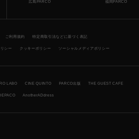
広島PARCO
福岡PARCO
ご利用規約
特定商取引法などに基づく表記
ポリシー
クッキーポリシー
ソーシャルメディアポリシー
RO LABO
CINE QUINTO
PARCO出版
THE GUEST CAFE
DEPACO
AnotherADdress