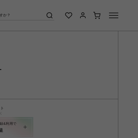
ー
ント
く
録&利用で
呈