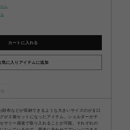
こちら
せる
カートに入れる
お気に入りアイテムに追加
3SETがま口ショルダー BLK F
事項
やお財布などが収納できるような大きいサイズのがま口
グが２個セットになったアイテム。ショルダーがチ
セサリー感覚で取り入れることが可能。それぞれの
になっているので、用途に合わせてアレンジできま