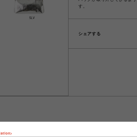
す。
SLV
シェアする
lation>
ショップ名
FURFUR