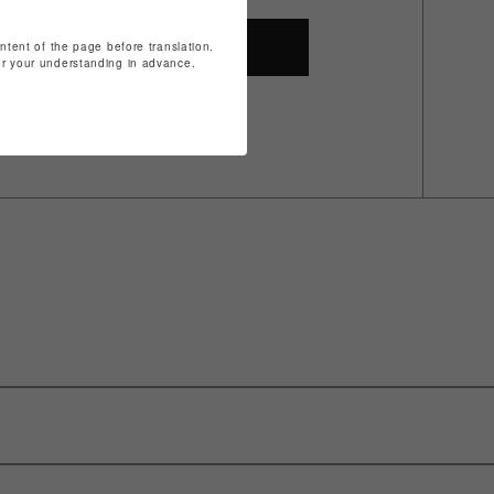
ontent of the page before translation.
SHOP TOP
for your understanding in advance.