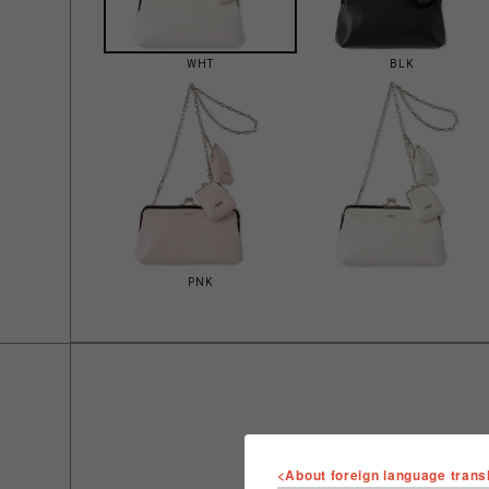
WHT
BLK
PNK
<About foreign language trans