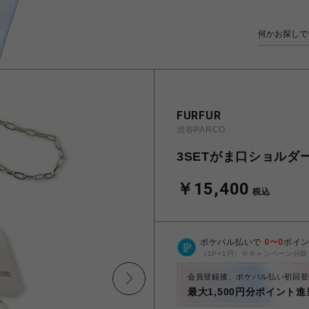
FURFUR
渋谷PARCO
3SETがま口ショルダ
￥15,400
税込
ポケパル払いで
0
〜
0
ポイ
（1P=1円）※キャンペーン分除
会員登録後、ポケパル払い初回登
最大1,500円分ポイント進