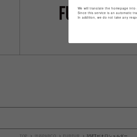
We will translate the homepage into 
Since this service is an automatic tr
In addition, we do not take any resp
TOP
渋谷PARCO
FURFUR
3SETがま口ショルダー