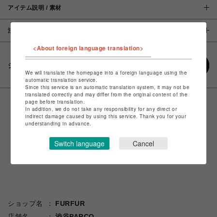
アイテム説明 / 素材
注意事項
<About foreign language translation>
シェアする
We will translate the homepage into a foreign language using the
automatic translation service.
Since this service is an automatic translation system, it may not be
translated correctly and may differ from the original content of the
page before translation.
In addition, we do not take any responsibility for any direct or
indirect damage caused by using this service. Thank you for your
understanding in advance.
Switch language
Cancel
ショップ名
FURFUR
店舗名
渋谷PARCO