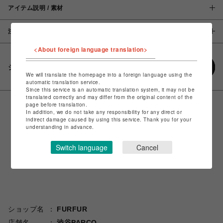
アイテム説明 / 素材
注意事項
<About foreign language translation>
シェアする
We will translate the homepage into a foreign language using the
automatic translation service.
Since this service is an automatic translation system, it may not be
translated correctly and may differ from the original content of the
page before translation.
In addition, we do not take any responsibility for any direct or
indirect damage caused by using this service. Thank you for your
understanding in advance.
Switch language
Cancel
ショップ名
FURFUR
店舗名
渋谷PARCO