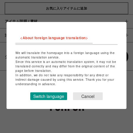
お気に入りアイテムに追加
アイテム説明 / 素材
注意事項
<About foreign language translation>
We will translate the homepage into a foreign language using the
シェアする
automatic translation service.
Since this service is an automatic translation system, it may not be
translated correctly and may differ from the original content of the
page before translation.
In addition, we do not take any responsibility for any direct or
indirect damage caused by using this service. Thank you for your
understanding in advance.
Switch language
Cancel